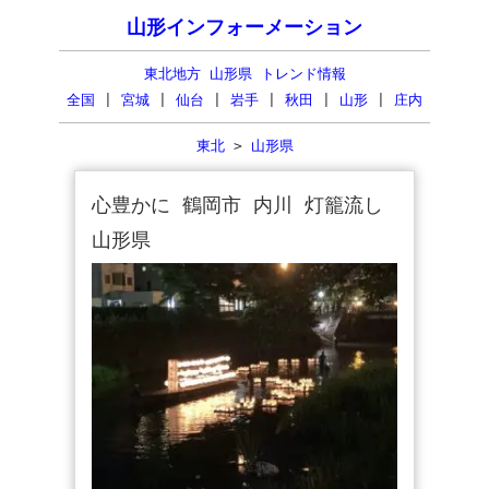
山形インフォーメーション
東北地方 山形県 トレンド情報
全国
|
宮城
|
仙台
|
岩手
|
秋田
|
山形
|
庄内
東北
>
山形県
心豊かに 鶴岡市 内川 灯籠流し
山形県