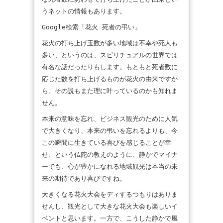
うネットの情報もあります。
Google検索「花火 死者の弔い」
花火の打ち上げ玉数が多い地域は不幸や死人も
多い、というのは、スピリチュアルの世界では
有名な話だったりもします。もともと死者数に
応じた数を打ち上げるものが花火の由来ですか
ら、その説もまた理に叶っているのかも知れま
せん。
本来の意味を忘れ、ビジネス観光のために人気
で大きくなり、本来の弔いを忘れるよりも、今
この瞬間に生きている喜びを感じることが幸
せ、という仏陀の教えのように、静かでマイナ
ーでも、心が豊かになれる地域観光は本当の未
来の期待であり喜びですね。
大きくなる花火大会をディするつもりはありま
せんし、観光として大きな花火大会も楽しいイ
ベントと思います。一方で、こうした静かで風