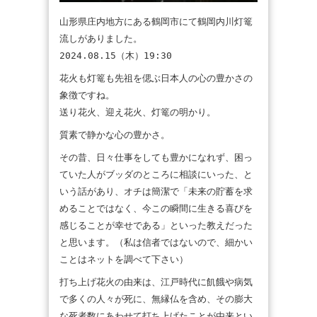
山形県庄内地方にある鶴岡市にて鶴岡内川灯篭
流しがありました。
2024.08.15（木）19:30
花火も灯篭も先祖を偲ぶ日本人の心の豊かさの
象徴ですね。
送り花火、迎え花火、灯篭の明かり。
質素で静かな心の豊かさ。
その昔、日々仕事をしても豊かになれず、困っ
ていた人がブッダのところに相談にいった、と
いう話があり、オチは簡潔で「未来の貯蓄を求
めることではなく、今この瞬間に生きる喜びを
感じることが幸せである」といった教えだった
と思います。（私は信者ではないので、細かい
ことはネットを調べて下さい）
打ち上げ花火の由来は、江戸時代に飢餓や病気
で多くの人々が死に、無縁仏を含め、その膨大
な死者数にあわせて打ち上げたことが由来とい