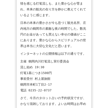
情を感じる灯篭流しも、また豊かな心が育ま
れ、本来の観光の在り方を静かに教えてくれて
いるように感じます。
日本の本来の豊かさが今も息づく観光名所、庄
内地方の鶴岡市の素敵な夜の時間でした。数兆
円のお金があっても買えない幸せの価値がここ
にあります。豊かな心からスピリチュアルの世
界は本当に大切な文化だと思います。
インターネットの公開情報は以下の通りです。
主催 鶴岡内川灯篭流し実行委員会
流し始め 19:30
灯篭1基につき1500円
事前受付 村上屋旅館
鶴岡市本町1丁目2-17
電話 0235-22-0737
さて、今月のタロット占いの予約状況ですが、
かなり混雑しております。よいお時間はお早め