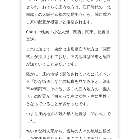
せられ、おそらく庄内地方は、江戸時代の「北
前船」の大阪や京都の交易拠点から、関西式の
古来の配置が根強いと推察されます。
Google検索「ひな人形、関西、関東、配置は
真逆」
これに加えて、東北は山形県庄内地方は「関西
式」が採用されており、庄内地域は関東と配置
が逆ということみたいです。
確かに、庄内地域で開催されている公式イベン
ト「ひな街道」などの写真を見てみると、酒田
市や鶴岡市、その他、多くの庄内地方の「雛人
形」の配置が「向かって左に女性・右に男性」
となっていることが多かったです。
つまり庄内地方の雛人形の配置は「関西式」で
した。
ちいさな雛人形から、当時の人々の地域に根差
した文化を感じられ、まさに人々の魂はしっか