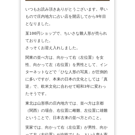
いつもお読み頂きありがとうございます。早い
もので庄内地方に占い店を開店してから9年目
となりました。
某100円ショップで、ちいさな雛人形が売られ
ておりました。
さっそくお迎え入れしました。
関東の並べ方は、向かって右（左位置）を女
性、向かって左（右位置）を男性として、イン
ターネットなどで「ひな人形の写真」が圧倒的
に多いですが、本来の日本の文化としては「真
逆」で、欧米文化に合わせて昭和3年に変わっ
たそうです。
東北は山形県の庄内地方では、並べ方は京都
（関西）の場合、右位置に雌雛、左位置に雄雛
ということで、日本古来の並べ方とのこと。
実家では、向かって右（左位置）が男性、向か
って左（右位置）が女性でした、という声も寄