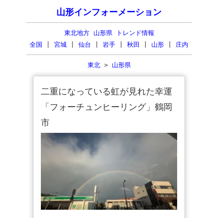
山形インフォーメーション
東北地方 山形県 トレンド情報
全国
|
宮城
|
仙台
|
岩手
|
秋田
|
山形
|
庄内
東北
>
山形県
二重になっている虹が見れた幸運
「フォーチュンヒーリング」鶴岡
市