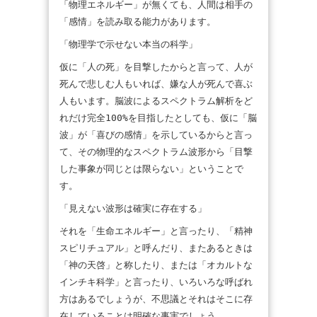
「物理エネルギー」が無くても、人間は相手の
「感情」を読み取る能力があります。
「物理学で示せない本当の科学」
仮に「人の死」を目撃したからと言って、人が
死んで悲しむ人もいれば、嫌な人が死んで喜ぶ
人もいます。脳波によるスペクトラム解析をど
れだけ完全100%を目指したとしても、仮に「脳
波」が「喜びの感情」を示しているからと言っ
て、その物理的なスペクトラム波形から「目撃
した事象が同じとは限らない」ということで
す。
「見えない波形は確実に存在する」
それを「生命エネルギー」と言ったり、「精神
スピリチュアル」と呼んだり、またあるときは
「神の天啓」と称したり、または「オカルトな
インチキ科学」と言ったり、いろいろな呼ばれ
方はあるでしょうが、不思議とそれはそこに存
在していることは明確な事実でしょう。