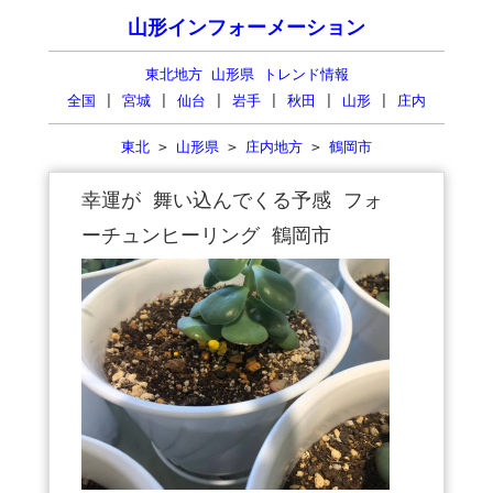
山形インフォーメーション
東北地方 山形県 トレンド情報
全国
|
宮城
|
仙台
|
岩手
|
秋田
|
山形
|
庄内
東北
>
山形県
>
庄内地方
>
鶴岡市
幸運が 舞い込んでくる予感 フォ
ーチュンヒーリング 鶴岡市