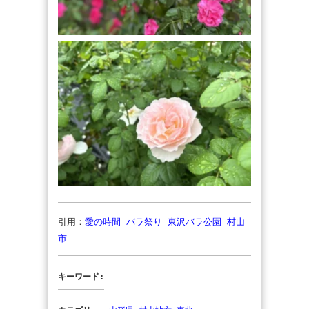
引用：
愛の時間 バラ祭り 東沢バラ公園 村山
市
キーワード: