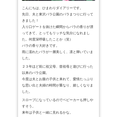
こんにちは、ひまわりダイアリーです。
先日、夫と東沢バラ公園のバラまつりに行って
きました！
入り口ゲートを抜けた瞬間からバラの香りが漂
ってきて、とってもリッチな気分になれまし
た。何度深呼吸したことか（笑）
バラの香り大好きです。
雨に濡れたバラが一層美しく、凛と輝いていま
した。
２３年ほど前に祖父母、曾祖母と遊びに行った
以来のバラ公園。
今度は夫とお腹の子供と来れて、愛情たっぷり
な思い出と夫婦の時間が重なり、嬉しくなりま
した。
スロープになっているのでベビーカーも押しや
すそう。
来年は子供と一緒に見れるかな。