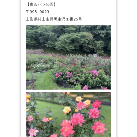
【東沢バラ公園】
〒995-0023
山形県村山市楯岡東沢１番25号