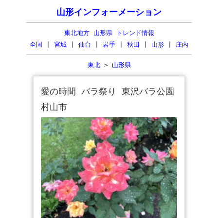
山形インフォーメーション
東北地方 山形県 トレンド情報
全国
|
宮城
|
仙台
|
岩手
|
秋田
|
山形
|
庄内
東北
>
山形県
愛の時間 バラ祭り 東沢バラ公園
村山市