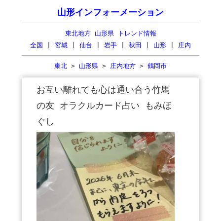
山形インフォーメーション
東北地方 山形県 トレンド情報
全国
|
宮城
|
仙台
|
岩手
|
秋田
|
山形
|
庄内
東北
>
山形県
>
庄内地方
>
鶴岡市
お互い離れても心は通い合う竹馬
の友 オラクルカード占い もみほ
ぐし