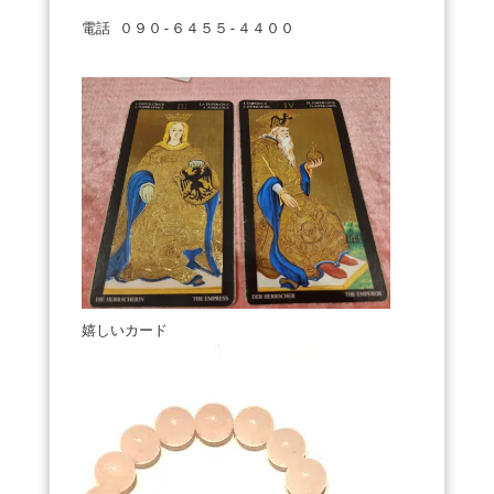
電話 ０９０-６４５５-４４００
嬉しいカード