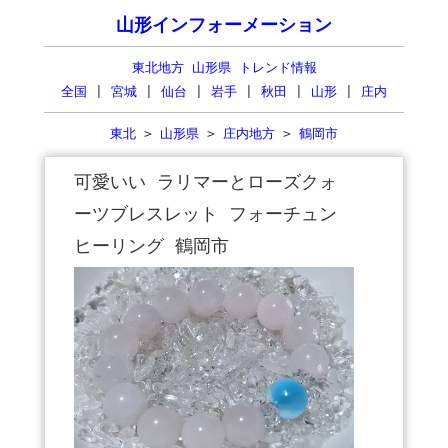
山形インフォーメーション
東北地方 山形県 トレンド情報
全国
|
宮城
|
仙台
|
岩手
|
秋田
|
山形
|
庄内
東北
>
山形県
>
庄内地方
>
鶴岡市
可愛いい ラリマーとローズクォ
ーツブレスレット フォーチュン
ヒーリング 鶴岡市